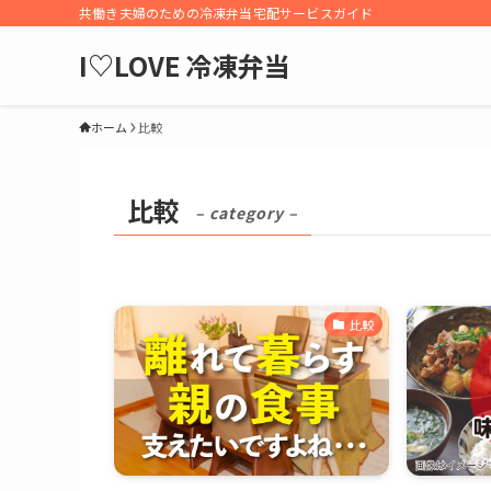
共働き夫婦のための冷凍弁当宅配サービスガイド
I♡LOVE 冷凍弁当
ホーム
比較
比較
– category –
比較