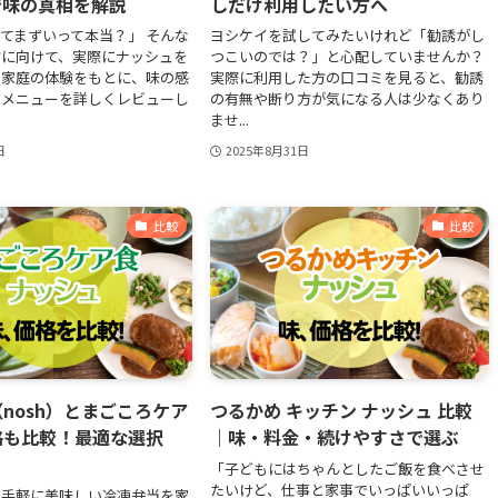
で味の真相を解説
しだけ利用したい方へ
てまずいって本当？」 そんな
ヨシケイを試してみたいけれど「勧誘がし
方に向けて、実際にナッシュを
つこいのでは？」と心配していませんか？
き家庭の体験をもとに、味の感
実際に利用した方の口コミを見ると、勧誘
めメニューを詳しくレビューし
の有無や断り方が気になる人は少なくあり
ませ...
日
2025年8月31日
比較
比較
nosh）とまごころケア
つるかめ キッチン ナッシュ 比較
格も比較！最適な選択
｜味・料金・続けやすさで選ぶ
「子どもにはちゃんとしたご飯を食べさせ
たいけど、仕事と家事でいっぱいいっぱ
で手軽に美味しい冷凍弁当を家