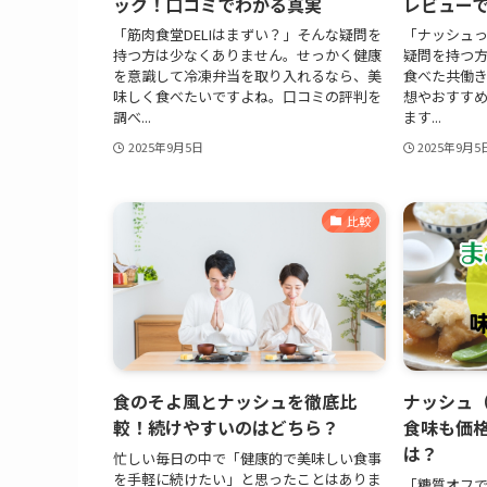
ック！口コミでわかる真実
レビュー
「筋肉食堂DELIはまずい？」そんな疑問を
「ナッシュっ
持つ方は少なくありません。せっかく健康
疑問を持つ
を意識して冷凍弁当を取り入れるなら、美
食べた共働
味しく食べたいですよね。口コミの評判を
想やおすす
調べ...
ます...
2025年9月5日
2025年9月5
比較
食のそよ風とナッシュを徹底比
ナッシュ（
較！続けやすいのはどちら？
食味も価
は？
忙しい毎日の中で「健康的で美味しい食事
を手軽に続けたい」と思ったことはありま
「糖質オフ