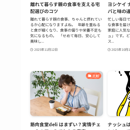
離れて暮らす親の食事を支える宅
ヨシケイ 
配選びのコツ
パと味の
離れて暮らす親の食事、ちゃんと摂れてい
忙しい毎日
るか心配になりますよね。 年齢を重ねる
な食事を届け
と食が細くなり、食事の偏りや栄養不足も
家庭に人気
気になるもの。 「せめて毎日、安心して
ュ」です。
美味し...
ス...
2025年11月12日
2025年10月
比較
筋肉食堂deli はまずい？実情チェ
ナッシュ