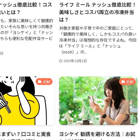
ナッシュ徹底比較！コス
ライフ ミール ナッシュ徹底比較！
違いとは？
美味しさとコスパ両立の冷凍弁当
は？
でも、家族に美味しくて健康的
たい――そんな思いを持つ共働き
共働き家庭や子育て中のご家庭にとって、
なのが「ヨシケイ」と「ナッシ
「健康的で美味しく、しかもコスパの良い
どちらも便利な宅配弁当サービ
冷凍弁当」は理想的な存在ですよね。今回
は「ライフ ミール」と「ナッシュ
（nosh）」の...
1日
2025年10月1日
比較
比較
はまずい？口コミと実食
ヨシケイ 勧誘を避ける方法｜お試