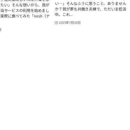
い…」そんなふうに思うこと、ありません
せたい」そんな想いから、我が
か？我が家も共働き夫婦で、ただいま妊活
弁当サービスの利用を始めまし
中。これ...
実際に食べてみた「nosh（ナ
2025年7月26日
日