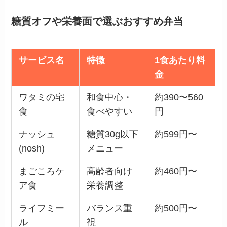
糖質オフや栄養面で選ぶおすすめ弁当
サービス名
特徴
1食あたり料
金
ワタミの宅
和食中心・
約390〜560
食
食べやすい
円
ナッシュ
糖質30g以下
約599円〜
(nosh)
メニュー
まごころケ
高齢者向け
約460円〜
ア食
栄養調整
ライフミー
バランス重
約500円〜
ル
視